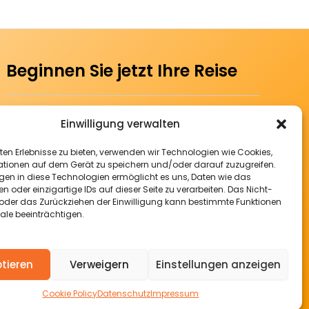
Beginnen Sie jetzt Ihre Reise
Sind Sie, als Betreiber eines Restaurants, daran
Einwilligung verwalten
interessiert eine neue Werbefläche für sich zu
en Erlebnisse zu bieten, verwenden wir Technologien wie Cookies,
entdecken? Wollen Sie sowohl Leuten aus
tionen auf dem Gerät zu speichern und/oder darauf zuzugreifen.
nächster Nähe, als auch von außerhalb Ihre
igen in diese Technologien ermöglicht es uns, Daten wie das
Lokalität vorstellen? Tragen Sie doch einfach
en oder einzigartige IDs auf dieser Seite zu verarbeiten. Das Nicht-
n oder das Zurückziehen der Einwilligung kann bestimmte Funktionen
Ihr Restaurant bei uns ein.
le beeinträchtigen.
info@hastduhunger.de
0202 9479 7130
tieren
Verweigern
Einstellungen anzeigen
Cookie Policy
Datenschutz
Impressum