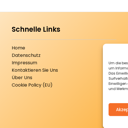
Schnelle Links
Home
Datenschutz
Impressum
Um die best
um Informa
Kontaktieren Sie Uns
Das Einwill
Über Uns
Surfverhalt
Einwillige
Cookie Policy (EU)
und Merkma
Akzep