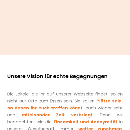
Geschichte. Menschen, die mir helfen
wollten, hatten nicht immer ehrliche
Absichten. Die Seite geriet ins Stocken,
und jahrelang passierte nichts – bis zum
November 2023.
Unsere Vision für echte Begegnungen
Die Lokale, die ihr auf unserer Webseite findet, sollen
nicht nur Orte zum Essen sein. Sie sollen
Plätze sein,
an denen ihr euch treffen könnt
, euch wieder seht
und
miteinander Zeit verbringt
. Denn wir
beobachten, wie die
Einsamkeit und Anonymität
in
unserer Gesellschaft immer
weiter zunehmen
.