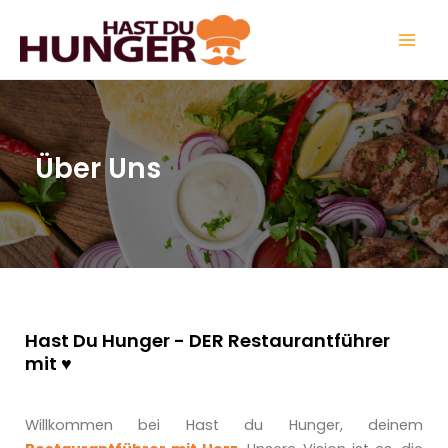
Zum
Mai
Inhalt
Men
springen
Über Uns
Hast Du Hunger - DER Restaurantführer
mit ♥️
Willkommen bei Hast du Hunger, deinem