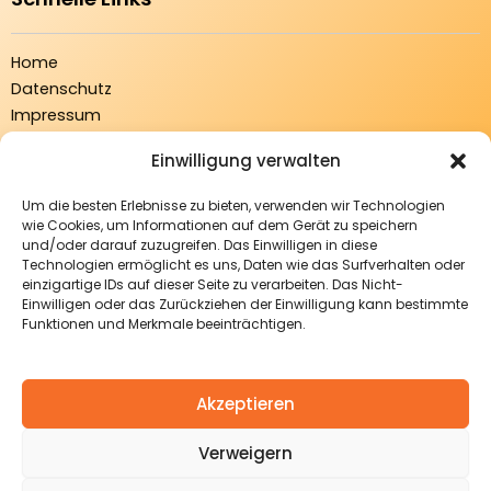
Home
Datenschutz
Impressum
Kontaktieren Sie Uns
Einwilligung verwalten
Über Uns
Cookie Policy (EU)
Um die besten Erlebnisse zu bieten, verwenden wir Technologien
wie Cookies, um Informationen auf dem Gerät zu speichern
und/oder darauf zuzugreifen. Das Einwilligen in diese
Beginnen Sie jetzt Ihre Reise
Technologien ermöglicht es uns, Daten wie das Surfverhalten oder
einzigartige IDs auf dieser Seite zu verarbeiten. Das Nicht-
Einwilligen oder das Zurückziehen der Einwilligung kann bestimmte
Funktionen und Merkmale beeinträchtigen.
Sind Sie, als Betreiber eines Restaurants, daran interessiert
eine neue Werbefläche für sich zu entdecken? Wollen Sie
sowohl Leuten aus nächster Nähe, als auch von außerhalb
Akzeptieren
Ihre Lokalität vorstellen? Tragen Sie doch einfach Ihr
Restaurant bei uns ein.
Verweigern